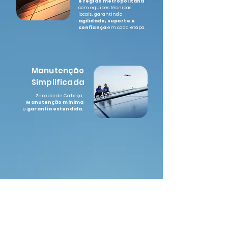
e região metropolitana
com equipes técnicas
locais, garantindo
agilidade, suporte e
confiança
em cada etapa.
Manutenção
Simplificada
Zero dor de Cabeça:
Manutenção mínima
e
garantia estendida.