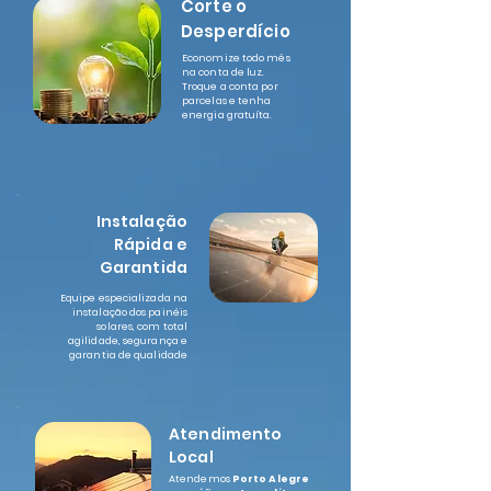
Corte o
Desperdício
Economize todo mês
na conta de luz.
Troque a conta por
parcelas e tenha
energia gratuíta.
Instalação
Rápida e
Garantida
Equipe especializada na
instalação dos painéis
solares, com total
agilidade, segurança e
garantia de qualidade
Atendimento
Local
Atendemos
Porto Alegre