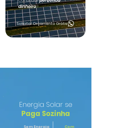
continuar
perdendo
dinheiro
?
Solicitar Orçamento Grátis
Energia Solar se
Paga Sozinha
Sem Energia
Com