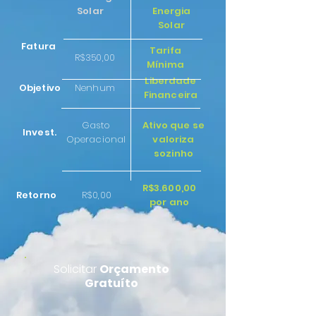
Solar
Energia
Solar
Fatura
Tarifa
R$350,00
Mínima
Liberdade
Objetivo
Nenhum
Financeira
Gasto
Ativo que se
Invest.
Operacional
valoriza
sozinho
R$3.600,00
Retorno
R$0,00
por ano
Solicitar
Orçamento
Gratuíto